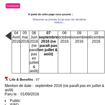
Connexion
A partir de cette page vous pouvez :
Retourner au premier écran avec les dernières
notices...
04
05
06
07
08
09
10
Avril
mai
Juin
septembre
octobre
novembre
décembre
2016
2016
2016
2016 (ne
2016
2016
2016
(ne
paraît pas
paraît
en juillet &
pas
août)
en
juillet
&
août)
Life & Benefits
.
07
Mention de date : septembre 2016 (ne paraît pas en juillet &
août)
Paru le : 01/09/2016
Public
ISBD