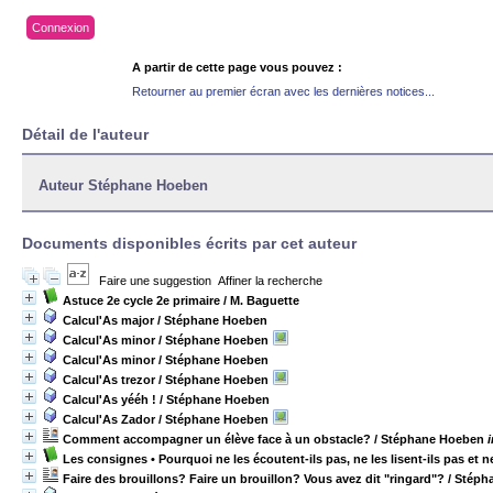
Connexion
A partir de cette page vous pouvez :
Retourner au premier écran avec les dernières notices...
Détail de l'auteur
Auteur Stéphane Hoeben
Documents disponibles écrits par cet auteur
Faire une suggestion
Affiner la recherche
Astuce 2e cycle 2e primaire
/ M. Baguette
Calcul'As major
/ Stéphane Hoeben
Calcul'As minor
/ Stéphane Hoeben
Calcul'As minor
/ Stéphane Hoeben
Calcul'As trezor
/ Stéphane Hoeben
Calcul'As yééh !
/ Stéphane Hoeben
Calcul'As Zador
/ Stéphane Hoeben
Comment accompagner un élève face à un obstacle?
/ Stéphane Hoeben
Les consignes • Pourquoi ne les écoutent-ils pas, ne les lisent-ils pas et 
Faire des brouillons? Faire un brouillon? Vous avez dit "ringard"?
/ Stéph