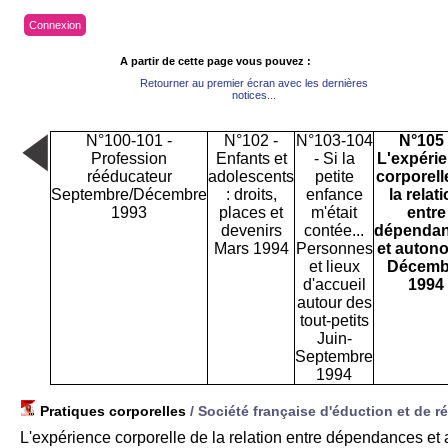
Connexion
A partir de cette page vous pouvez :
Retourner au premier écran avec les dernières
notices...
N°100-101 -
N°102 -
N°103-104
N°105 
Profession
Enfants et
- Si la
L'expéri
rééducateur
adolescents
petite
corporell
Septembre/Décembre
: droits,
enfance
la relat
1993
places et
m'était
entre
devenirs
contée...
dépenda
Mars 1994
Personnes
et auton
et lieux
Décemb
d'accueil
1994
autour des
tout-petits
Juin-
Septembre
1994
Pratiques corporelles
/ Société française d'éduction et de 
L'expérience corporelle de la relation entre dépendances et