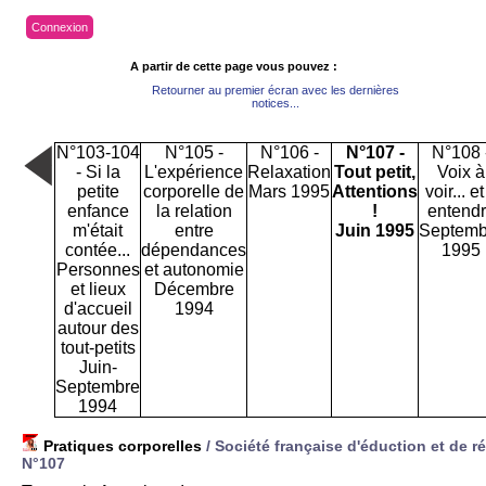
Connexion
A partir de cette page vous pouvez :
Retourner au premier écran avec les dernières
notices...
N°103-104
N°105 -
N°106 -
N°107 -
N°108 
- Si la
L'expérience
Relaxation
Tout petit,
Voix à
petite
corporelle de
Mars 1995
Attentions
voir... et
enfance
la relation
!
entend
m'était
entre
Juin 1995
Septemb
contée...
dépendances
1995
Personnes
et autonomie
et lieux
Décembre
d'accueil
1994
autour des
tout-petits
Juin-
Septembre
1994
Pratiques corporelles
/ Société française d'éduction et de 
N°107