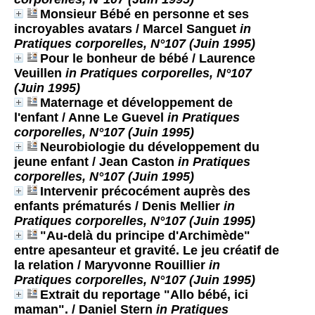
Monsieur Bébé en personne et ses
incroyables avatars
/ Marcel Sanguet
in
Pratiques corporelles, N°107 (Juin 1995)
Pour le bonheur de bébé
/ Laurence
Veuillen
in Pratiques corporelles, N°107
(Juin 1995)
Maternage et développement de
l'enfant
/ Anne Le Guevel
in Pratiques
corporelles, N°107 (Juin 1995)
Neurobiologie du développement du
jeune enfant
/ Jean Caston
in Pratiques
corporelles, N°107 (Juin 1995)
Intervenir précocément auprès des
enfants prématurés
/ Denis Mellier
in
Pratiques corporelles, N°107 (Juin 1995)
"Au-delà du principe d'Archimède"
entre apesanteur et gravité. Le jeu créatif de
la relation
/ Maryvonne Rouillier
in
Pratiques corporelles, N°107 (Juin 1995)
Extrait du reportage "Allo bébé, ici
maman".
/ Daniel Stern
in Pratiques