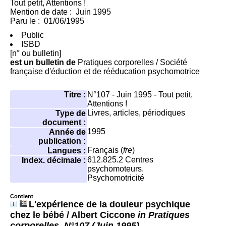
Tout petit, Attentions !
Mention de date : Juin 1995
Paru le : 01/06/1995
Public
ISBD
[n° ou bulletin]
est un bulletin de
Pratiques corporelles
/ Société
française d'éduction et de rééducation psychomotrice
Titre :
N°107 - Juin 1995 - Tout petit,
Attentions !
Livres, articles, périodiques
Type de
document :
1995
Année de
publication :
Français (
fre
)
Langues :
612.825.2
Centres
Index. décimale :
psychomoteurs.
Psychomotricité
Contient
L'expérience de la douleur psychique
chez le bébé
/ Albert Ciccone
in Pratiques
corporelles, N°107 (Juin 1995)