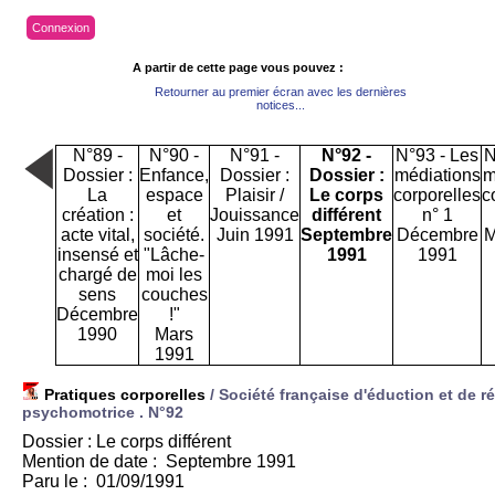
Connexion
A partir de cette page vous pouvez :
Retourner au premier écran avec les dernières
notices...
N°89 -
N°90 -
N°91 -
N°92 -
N°93 - Les
N
Dossier :
Enfance,
Dossier :
Dossier :
médiations
m
La
espace
Plaisir /
Le corps
corporelles
c
création :
et
Jouissance
différent
n° 1
acte vital,
société.
Juin 1991
Septembre
Décembre
M
insensé et
"Lâche-
1991
1991
chargé de
moi les
sens
couches
Décembre
!"
1990
Mars
1991
Pratiques corporelles
/ Société française d'éduction et de 
psychomotrice .
N°92
Dossier : Le corps différent
Mention de date : Septembre 1991
Paru le : 01/09/1991