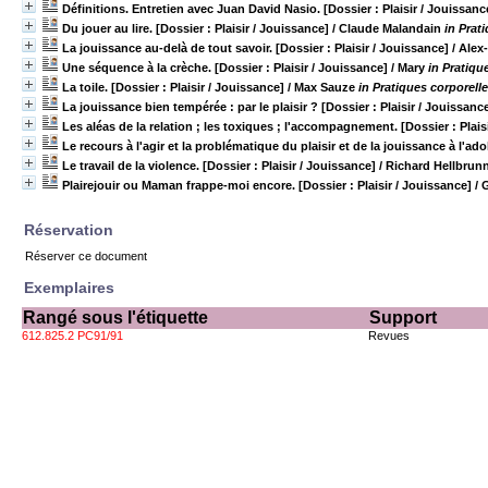
Définitions. Entretien avec Juan David Nasio. [Dossier : Plaisir / Jouissanc
Du jouer au lire. [Dossier : Plaisir / Jouissance]
/ Claude Malandain
in Prat
La jouissance au-delà de tout savoir. [Dossier : Plaisir / Jouissance]
/ Alex
Une séquence à la crèche. [Dossier : Plaisir / Jouissance]
/ Mary
in Pratiqu
La toile. [Dossier : Plaisir / Jouissance]
/ Max Sauze
in Pratiques corporelle
La jouissance bien tempérée : par le plaisir ? [Dossier : Plaisir / Jouissanc
Les aléas de la relation ; les toxiques ; l'accompagnement. [Dossier : Plais
Le recours à l'agir et la problématique du plaisir et de la jouissance à l'ado
Le travail de la violence. [Dossier : Plaisir / Jouissance]
/ Richard Hellbrun
Plairejouir ou Maman frappe-moi encore. [Dossier : Plaisir / Jouissance]
/ 
Réservation
Réserver ce document
Exemplaires
Rangé sous l'étiquette
Support
612.825.2 PC91/91
Revues