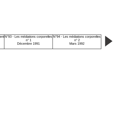
ent
N°93 - Les médiations corporelles
N°94 - Les médiations corporelles
n° 1
n° 2
Décembre 1991
Mars 1992