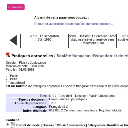
Connexion
A partir de cette page vous pouvez :
Retourner au premier écran avec les dernières notices...
N°87 - La séparation
N°89 - Dossier : La création : acte
N°90
Juin 1990
vital, insensé et chargé de sens
sociét
Décembre 1990
Pratiques corporelles
/ Société française d'éduction et de 
Dossier : Plaisir / Jouissance
Mention de date : Juin 1991
Paru le : 01/06/1991
Public
ISBD
[n° ou bulletin]
est un bulletin de
Pratiques corporelles
/ Société française d'éduction et de rééducati
Titre :
N°91 - Juin 1991 - Dossier : Plaisir / Jouissance
Livres, articles, périodiques
Type de document :
1991
Année de publication :
Français (
fre
)
Langues :
612.825.2
Centres psychomoteurs. Psychomotricité
Index. décimale :
Contient
Carnet de route. [Dossier : Plaisir / Jouissance]
/ Maryvonne Rouillier
in Pr