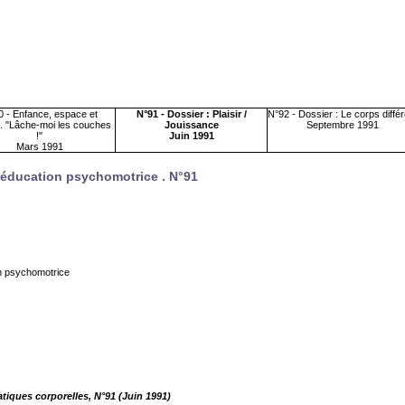
 - Enfance, espace et
N°91 - Dossier : Plaisir /
N°92 - Dossier : Le corps différ
é. "Lâche-moi les couches
Jouissance
Septembre 1991
!"
Juin 1991
Mars 1991
rééducation psychomotrice .
N°91
on psychomotrice
atiques corporelles, N°91 (Juin 1991)