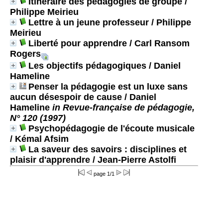
Itinéraire des pédagogies de groupe
/
Philippe Meirieu
Lettre à un jeune professeur
/ Philippe
Meirieu
Liberté pour apprendre
/ Carl Ransom
Rogers
Les objectifs pédagogiques
/ Daniel
Hameline
Penser la pédagogie est un luxe sans
aucun désespoir de cause
/ Daniel
Hameline
in Revue-française de pédagogie,
N° 120 (1997)
Psychopédagogie de l'écoute musicale
/ Kémal Afsim
La saveur des savoirs : disciplines et
plaisir d'apprendre
/ Jean-Pierre Astolfi
page 1/1